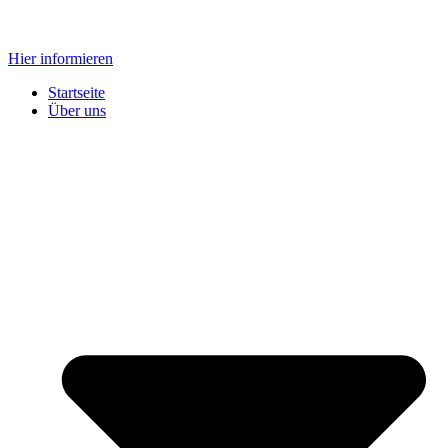
Zum
Inhalt
Hier informieren
springen
Startseite
Über uns