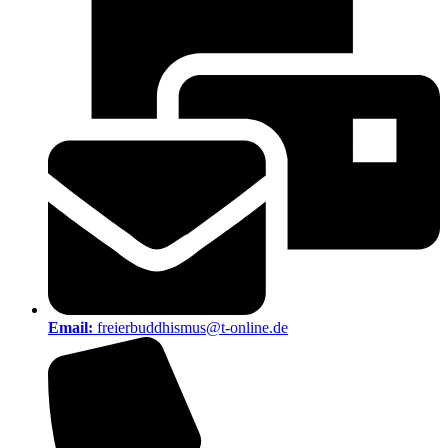
Email:
freierbuddhismus@t-online.de