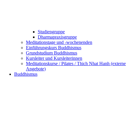
Studiengruppe
Dharmapraxisgruppe
Meditationstage und -wochenenden
Einführungskurs Buddhismus
Grundstudium Buddhismus
Kursleiter und Kursleiterinnen
Meditationskurse / Pilates / Thich Nhat Hanh (externe
Angebote)
Buddhismus