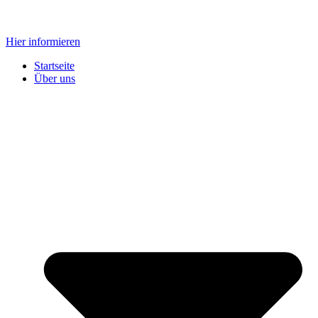
Zum
Inhalt
Hier informieren
springen
Startseite
Über uns