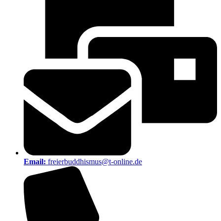
Email:
freierbuddhismus@t-online.de