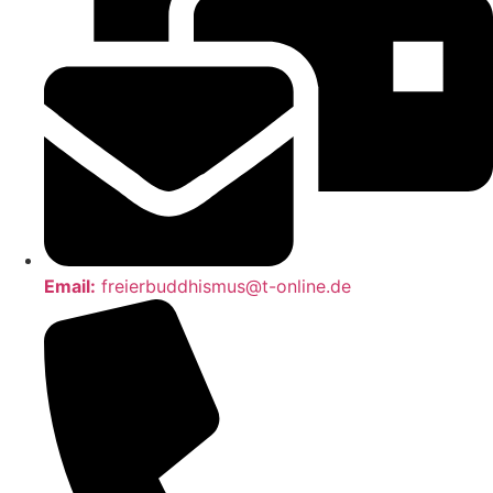
Email:
freierbuddhismus@t-online.de