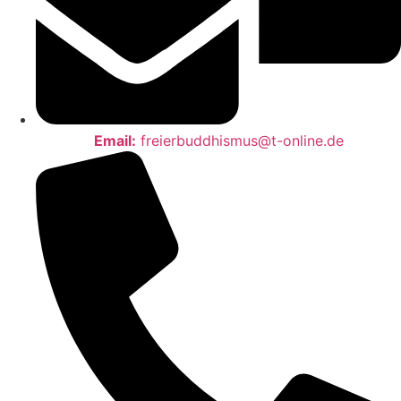
Email:
freierbuddhismus@t-online.de