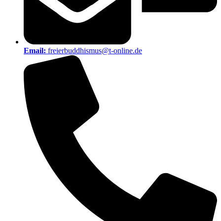
Email:
freierbuddhismus@t-online.de