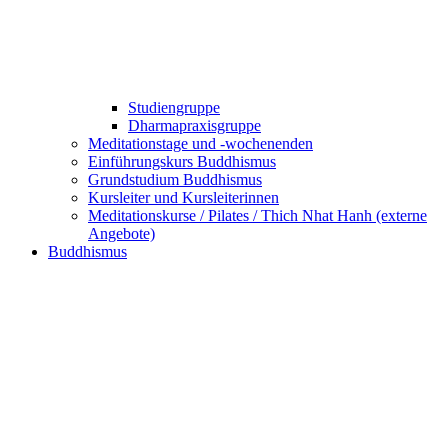
Studiengruppe
Dharmapraxisgruppe
Meditationstage und -wochenenden
Einführungskurs Buddhismus
Grundstudium Buddhismus
Kursleiter und Kursleiterinnen
Meditationskurse / Pilates / Thich Nhat Hanh (externe
Angebote)
Buddhismus