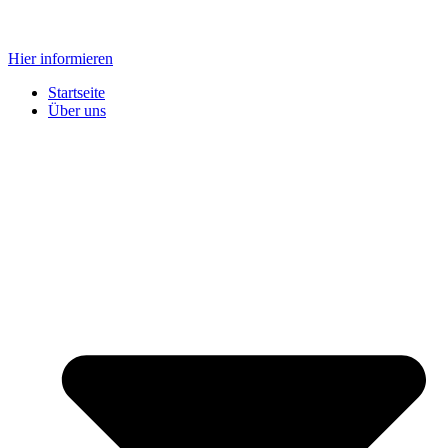
Zum
Inhalt
Hier informieren
springen
Startseite
Über uns