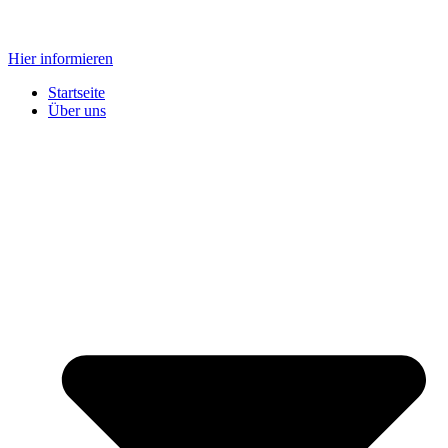
Zum
Inhalt
Hier informieren
springen
Startseite
Über uns