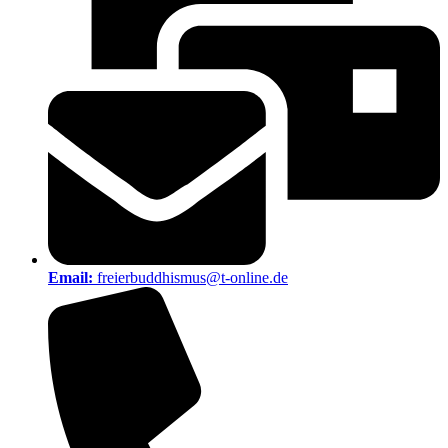
Email:
freierbuddhismus@t-online.de