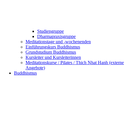
Studiengruppe
Dharmapraxisgruppe
Meditationstage und -wochenenden
Einführungskurs Buddhismus
Grundstudium Buddhismus
Kursleiter und Kursleiterinnen
Meditationskurse / Pilates / Thich Nhat Hanh (externe
Angebote)
Buddhismus