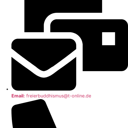
Email:
freierbuddhismus@t-online.de